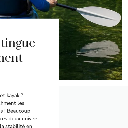
stingue
ment
et kayak ?
thment les
ves ! Beaucoup
 ces deux univers
la stabilité en