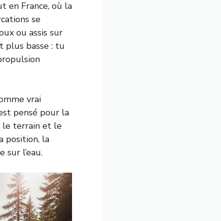
t en France, où la
cations se
oux ou assis sur
t plus basse : tu
propulsion
 comme vrai
, est pensé pour la
 le terrain et le
 position, la
e sur l’eau.