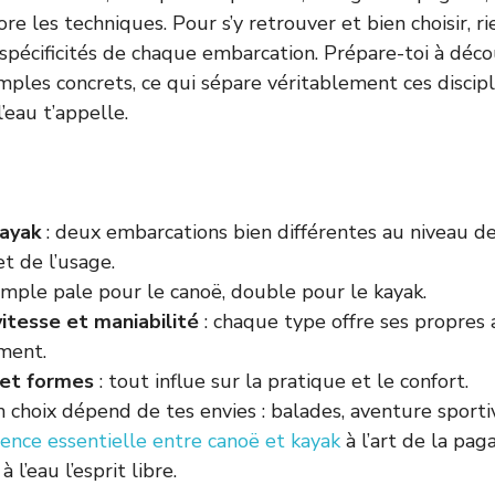
re les techniques. Pour s’y retrouver et bien choisir, r
spécificités de chaque embarcation. Prépare-toi à décou
ples concrets, ce qui sépare véritablement ces discip
l’eau t’appelle.
ayak
: deux embarcations bien différentes au niveau de 
t de l’usage.
imple pale pour le canoë, double pour le kayak.
vitesse et maniabilité
: chaque type offre ses propres
ement.
 et formes
: tout influe sur la pratique et le confort.
n choix dépend de tes envies : balades, aventure sporti
rence essentielle entre canoë et kayak
à l’art de la paga
à l’eau l’esprit libre.