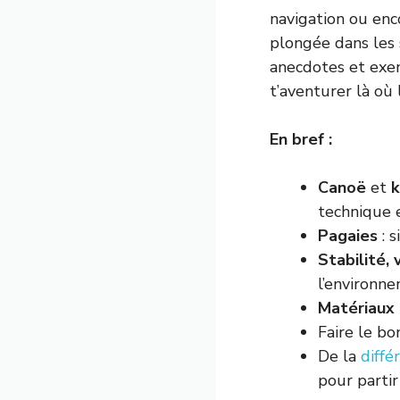
navigation ou enco
plongée dans les 
anecdotes et exem
t’aventurer là où 
En bref :
Canoë
et
k
technique e
Pagaies
: s
Stabilité, 
l’environn
Matériaux
Faire le bo
De la
diffé
pour partir 