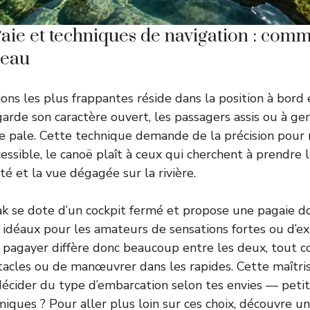
gaie et techniques de navigation : comm
’eau
ions les plus frappantes réside dans la position à bord 
garde son caractère ouvert, les passagers assis ou à ge
e pale. Cette technique demande de la précision pour 
cessible, le canoë plaît à ceux qui cherchent à prendre 
ité et la vue dégagée sur la rivière.
ayak se dote d’un cockpit fermé et propose une pagaie d
, idéaux pour les amateurs de sensations fortes ou d’e
de pagayer diffère donc beaucoup entre les deux, tout
tacles ou de manœuvrer dans les rapides. Cette maîtri
écider du type d’embarcation selon tes envies — peti
iques ? Pour aller plus loin sur ces choix, découvre u