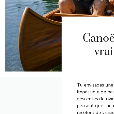
Canoë 
vra
Tu envisages une 
Impossible de pa
descentes de rivi
pensent que canoë
recèlent de vraies