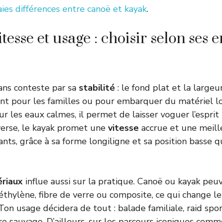
aies différences entre canoë et kayak
.
itesse et usage : choisir selon ses e
ans conteste par sa
stabilité
: le fond plat et la largeu
t pour les familles ou pour embarquer du matériel lo
ur les eaux calmes, il permet de laisser voguer l’espri
nverse, le kayak promet une
vitesse
accrue et une meill
ants, grâce à sa forme longiligne et sa position basse q
riaux
influe aussi sur la pratique. Canoë ou kayak peu
thylène, fibre de verre ou composite, ce qui change le 
 Ton usage décidera de tout : balade familiale, raid spor
ère sauvage. D’ailleurs, sur les parcours iconiques com