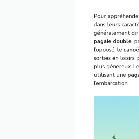
Pour appréhender 
dans leurs caract
généralement diri
pagaie double
, 
l’opposé, le
cano
sorties en loisir
plus généreux. L
utilisant une
paga
l’embarcation.