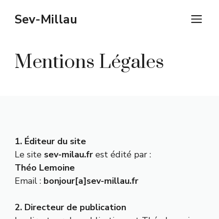
Aller
Sev-Millau
M
au
contenu
Mentions Légales
1. Éditeur du site
Le site
sev-milau.fr
est édité par :
Théo Lemoine
Email :
bonjour[a]sev-millau.fr
2. Directeur de publication