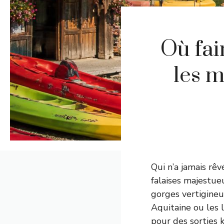
Où fai
les m
Qui n’a jamais rêv
falaises majestue
gorges vertigineu
Aquitaine ou les l
pour des sorties 