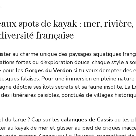
.
aux spots de kayak : mer, rivière
diversité française
ister au charme unique des paysages aquatiques frança
tions fortes ou d’exploration douce, chaque style a s
e pour les
Gorges du Verdon
si tu veux dompter des 
esques falaises. Pour une immersion en pleine nature,
ne déploie ses îlots secrets et sa faune insolite. La Loi
es itinéraires paisibles, ponctués de villages historiq
el du large ? Cap sur les
calanques de Cassis
ou les p
r au kayak de mer et glisser au pied de criques inacce