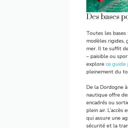
Des bases po
Toutes les bases 
modèles rigides,
mer. Il te suffit 
– paisible ou spo
explore
ce guide 
pleinement du tou
De la Dordogne à 
nautique offre de
encadrés ou sorti
plein air. L’accès
qui assure une agr
sécurité et la tr