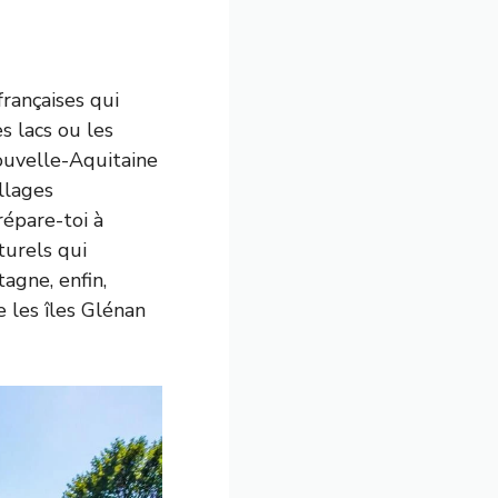
françaises qui
es lacs ou les
Nouvelle-Aquitaine
llages
épare-toi à
turels qui
agne, enfin,
e les îles Glénan