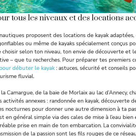
ur tous les niveaux et des locations ac
nautiques proposent des locations de kayak adaptées, q
 gonflables ou même de kayaks spécialement conçus po
de choisir selon ton niveau, ton envie de découverte et 
rtive – que tu recherches. Pour préparer tes premiers 
pour débuter le kayak
: astuces, sécurité et conseils po
risme fluvial.
la Camargue, de la baie de Morlaix au lac d’Annecy, c
s activités annexes : randonnée en kayak, découverte de
es nocturnes pour donner une autre dimension à ta pass
 est en général simple via des cales de mise à l’eau bien
éable prise en main de ton embarcation. La convivialité,
ansmission de la passion sont les fils rouges de ce rés