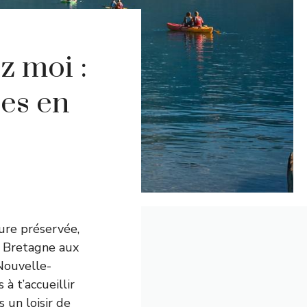
z moi :
ues en
ture préservée,
a Bretagne aux
Nouvelle-
à t’accueillir
 un loisir de