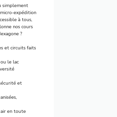
ou simplement
 micro-expédition
cessible à tous,
alonne nos cours
’Hexagone ?
 et circuits faits
ou le lac
versité
sécurité et
anisées,
 air en toute