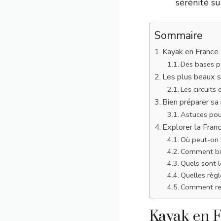
sérénité su
Sommaire
Kayak en France 
Des bases po
Les plus beaux sp
Les circuits
Bien préparer sa 
Astuces pour
Explorer la Fran
Où peut-on f
Comment bien
Quels sont l
Quelles règl
Comment rej
Kayak en F