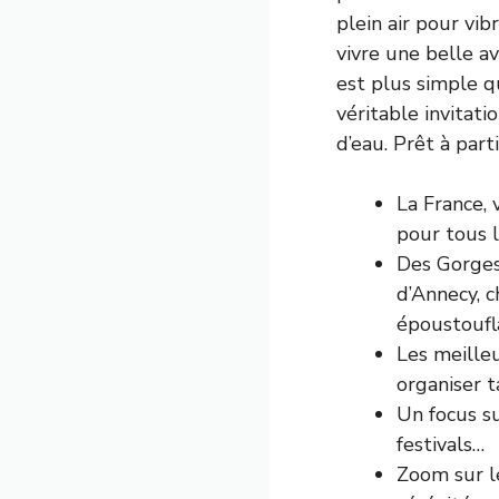
plein air pour vi
vivre une belle 
est plus simple qu
véritable invitati
d’eau. Prêt à par
La France, 
pour tous l
Des Gorges
d’Annecy, 
époustoufl
Les meilleu
organiser t
Un focus s
festivals…
Zoom sur le