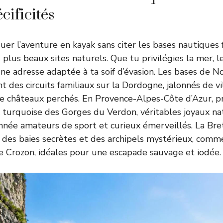
cificités
uer l’aventure en kayak sans citer les bases nautiques 
s plus beaux sites naturels. Que tu privilégies la mer, l
e une adresse adaptée à ta soif d’évasion. Les bases de 
 des circuits familiaux sur la Dordogne, jalonnés de vi
e châteaux perchés. En Provence-Alpes-Côte d’Azur, pr
turquoise des Gorges du Verdon, véritables joyaux na
nnée amateurs de sport et curieux émerveillés. La Bret
er des baies secrètes et des archipels mystérieux, comm
de Crozon, idéales pour une escapade sauvage et iodée.