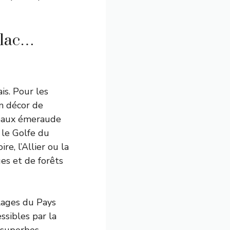
, lac…
is. Pour les
on décor de
eaux émeraude
 le Golfe du
re, l’Allier ou la
ues et de forêts
lages du Pays
ssibles par la