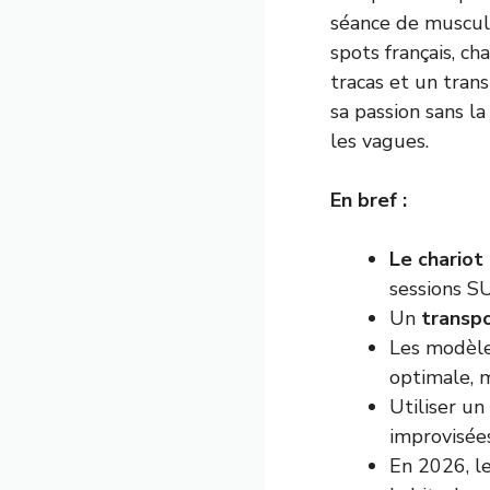
séance de muscula
spots français, c
tracas et un tran
sa passion sans l
les vagues.
En bref :
Le chariot
sessions SU
Un
transp
Les modèle
optimale, 
Utiliser un 
improvisées
En 2026, le