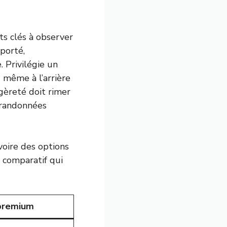
ts clés à observer
pporté,
. Privilégie un
u même à l’arrière
èreté doit rimer
 randonnées
voire des options
 comparatif qui
premium