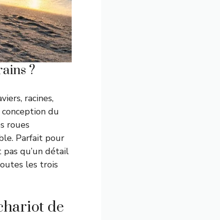
rains ?
iers, racines,
a conception du
es roues
ble. Parfait pour
t pas qu’un détail
outes les trois
chariot de