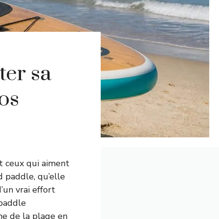
ter sa
os
t ceux qui aiment
d paddle, qu’elle
’un vrai effort
 paddle
he de la plage en