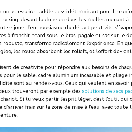
er un accessoire paddle aussi déterminant pour le confo
 parking, devant la dune ou dans les ruelles menant à la
ut se joue : l’enthousiasme du départ peut vite s’évapo
s à franchir board sous le bras, pagaie et sac sur le do
s robuste, transforme radicalement l’expérience. En q
glée, les roues absorbent les reliefs, et l’effort devien
isent de créativité pour répondre aux besoins de chaq
 pour le sable, cadre aluminium incassable et pliage in
olidité sont au rendez-vous. Ceux qui veulent en savoir 
ieux trouveront par exemple des
solutions de sacs p
hariot. Si tu veux partir l’esprit léger, c’est l’outil qu
re d’arriver frais sur la zone de mise à l’eau, avec toute
venture.