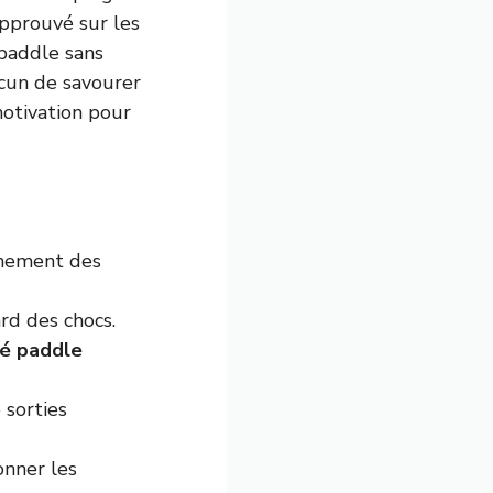
pprouvé sur les
 paddle sans
acun de savourer
motivation pour
einement des
rd des chocs.
té paddle
 sorties
onner les