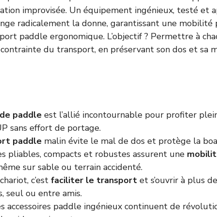
tion improvisée. Un équipement ingénieux, testé et a
hange radicalement la donne, garantissant une mobilité
sport paddle ergonomique. L’objectif ? Permettre à ch
a contrainte du transport, en préservant son dos et sa 
 de paddle
est l’allié incontournable pour profiter pl
P sans effort de portage.
ort paddle
malin évite le mal de dos et protège la boa
s pliables, compacts et robustes assurent une
mobili
même sur sable ou terrain accidenté.
chariot, c’est
faciliter le transport
et s’ouvrir à plus de
, seul ou entre amis.
s accessoires paddle ingénieux continuent de révoluti