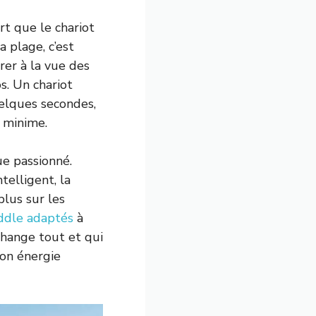
rt que le chariot
 plage, c’est
rer à la vue des
s. Un chariot
uelques secondes,
t minime.
ue passionné.
telligent, la
plus sur les
addle adaptés
à
i change tout et qui
 ton énergie