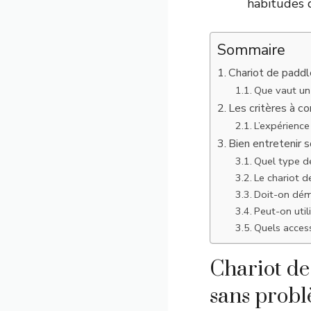
habitudes d
Sommaire
Chariot de paddl
Que vaut un 
Les critères à co
L’expérience
Bien entretenir s
Quel type de
Le chariot d
Doit-on démo
Peut-on util
Quels acces
Chariot de
sans prob