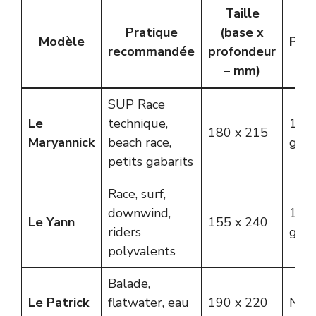
Taille
Pratique
(base x
Modèle
Poid
recommandée
profondeur
– mm)
SUP Race
Le
technique,
140
180 x 215
Maryannick
beach race,
g
petits gabarits
Race, surf,
downwind,
140
Le Yann
155 x 240
riders
g
polyvalents
Balade,
Le Patrick
flatwater, eau
190 x 220
NC