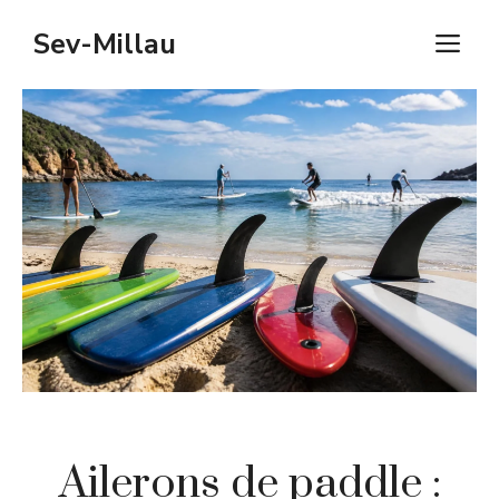
Aller
Sev-Millau
M
au
contenu
Ailerons de paddle :