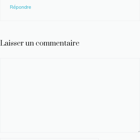
Répondre
Laisser un commentaire
Commentaire