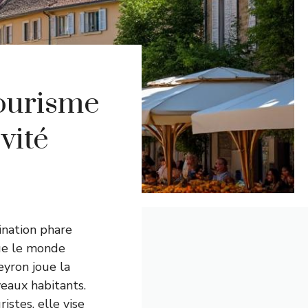
tourisme
vité
ination phare
que le monde
eyron joue la
veaux habitants.
istes, elle vise