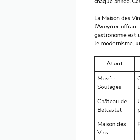
chaque année. Ces 
La Maison des Vi
l’Aveyron
, offran
gastronomie est un
le modernisme, un 
Atout
Musée
Soulages
Château de
Belcastel
Maison des
Vins