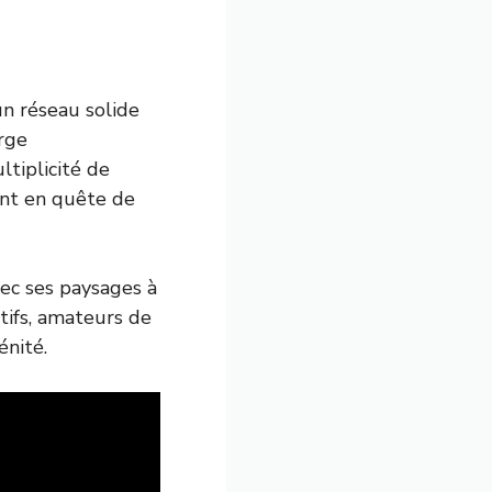
n réseau solide
arge
ltiplicité de
ient en quête de
vec ses paysages à
rtifs, amateurs de
nité.