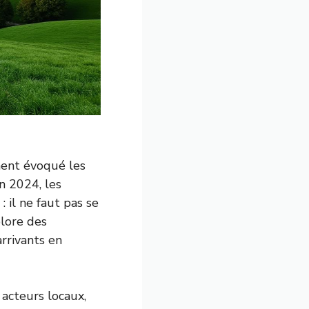
ment évoqué les
n 2024, les
: il ne faut pas se
plore des
rrivants en
 acteurs locaux,