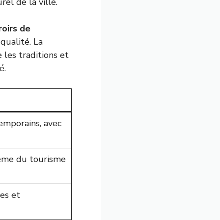
el de la ville.
roirs de
 qualité. La
 les traditions et
é.
emporains, avec
lème du tourisme
les et