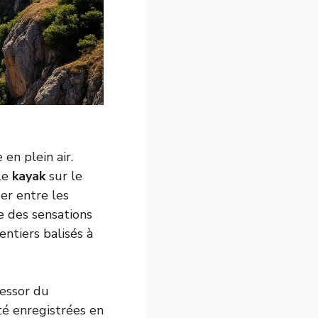
en plein air.
 Le
kayak
sur le
uer entre les
e des sensations
entiers balisés à
’essor du
té enregistrées en