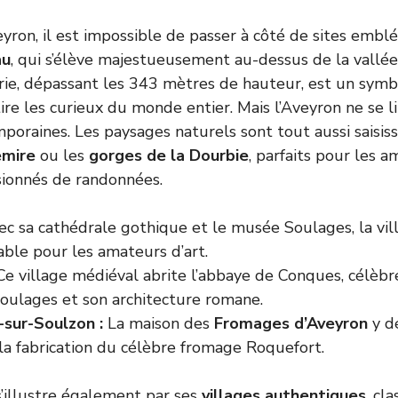
eyron, il est impossible de passer à côté de sites em
au
, qui s’élève majestueusement au-dessus de la vallée
rie, dépassant les 343 mètres de hauteur, est un symb
ire les curieux du monde entier. Mais l’Aveyron ne se l
poraines. Les paysages naturels sont tout aussi saisis
emire
ou les
gorges de la Dourbie
, parfaits pour les 
sionnés de randonnées.
c sa cathédrale gothique et le musée Soulages, la vil
ble pour les amateurs d’art.
e village médiéval abrite l’abbaye de Conques, célèbr
Soulages et son architecture romane.
sur-Soulzon :
La maison des
Fromages d’Aveyron
y dé
la fabrication du célèbre fromage Roquefort.
’illustre également par ses
villages authentiques
, cl