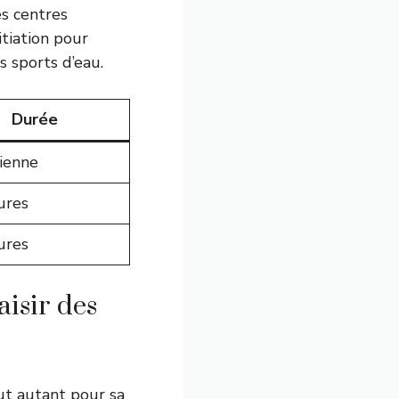
es centres
itiation pour
s sports d’eau.
Durée
ienne
ures
ures
aisir des
out autant pour sa