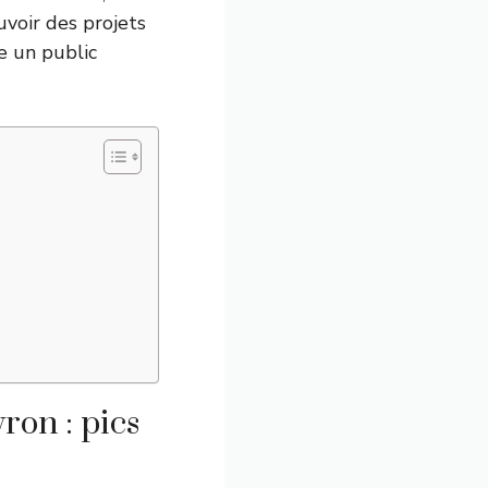
voir des projets
e un public
ron : pics