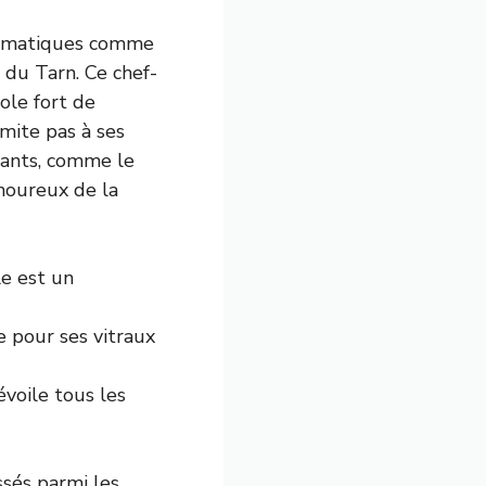
blématiques comme
 du Tarn. Ce chef-
ole fort de
imite pas à ses
sants, comme le
amoureux de la
le est un
e pour ses vitraux
voile tous les
assés parmi les