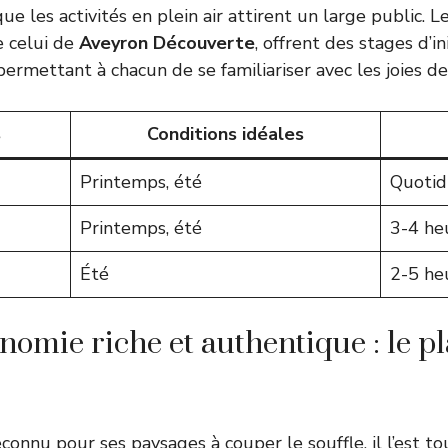
e les activités en plein air attirent un large public. L
 celui de
Aveyron Découverte
, offrent des stages d’in
permettant à chacun de se familiariser avec les joies de
s
Conditions idéales
Printemps, été
Quotid
Printemps, été
3-4 he
Été
2-5 he
omie riche et authentique : le pl
econnu pour ses paysages à couper le souffle, il l’est t