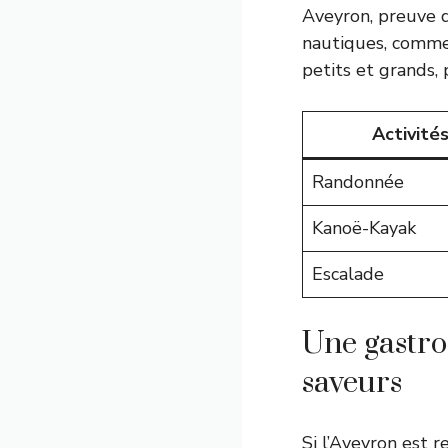
Aveyron, preuve qu
nautiques, comme
petits et grands, 
Activité
Randonnée
Kanoë-Kayak
Escalade
Une gastron
saveurs
Si l’Aveyron est r