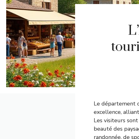
L
tour
Le département
excellence, allia
Les visiteurs sont
beauté des paysag
randonnée, de spo