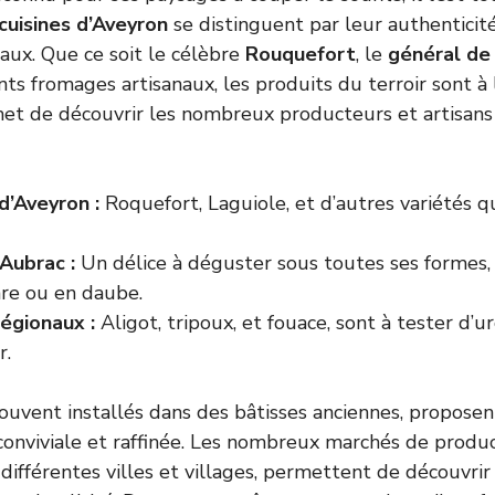
cuisines d’Aveyron
se distinguent par leur authenticité
caux. Que ce soit le célèbre
Rouquefort
, le
général de 
nts fromages artisanaux, les produits du terroir sont à 
t de découvrir les nombreux producteurs et artisans 
’Aveyron :
Roquefort, Laguiole, et d’autres variétés qu
’Aubrac :
Un délice à déguster sous toutes ses formes, 
are ou en daube.
régionaux :
Aligot, tripoux, et fouace, sont à tester d’u
r.
souvent installés dans des bâtisses anciennes, propose
s conviviale et raffinée. Les nombreux marchés de produc
 différentes villes et villages, permettent de découvri