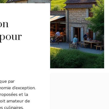
on
 pour
que par
nomie d’exception.
proposées et la
soit amateur de
 culinaires,