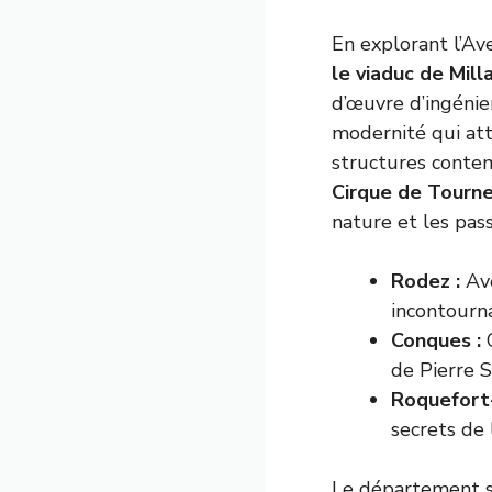
En explorant l’Av
le viaduc de Mill
d’œuvre d’ingénie
modernité qui att
structures contem
Cirque de Tourn
nature et les pas
Rodez :
Ave
incontourna
Conques :
C
de Pierre 
Roquefort-
secrets de 
Le département s