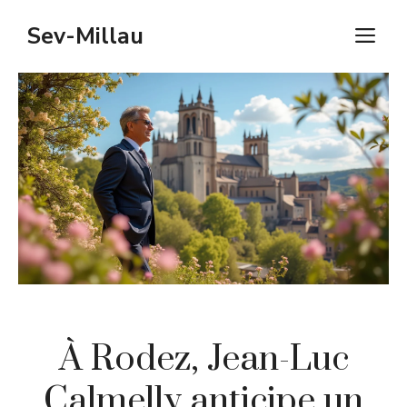
Aller
Sev-Millau
M
au
contenu
À Rodez, Jean-Luc
Calmelly anticipe un