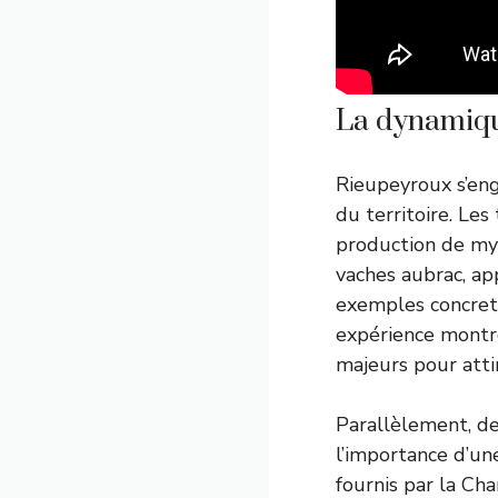
La dynamique
Rieupeyroux s’eng
du territoire. Le
production de myr
vaches aubrac, app
exemples concrets
expérience montre
majeurs pour attir
Parallèlement, de
l’importance d’un
fournis par la Ch