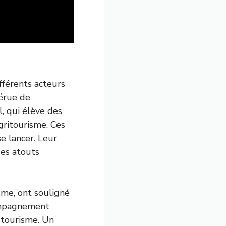
fférents acteurs
férue de
, qui élève des
agritourisme. Ces
e lancer. Leur
des atouts
sme, ont souligné
compagnement
e tourisme. Un