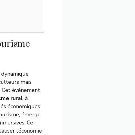
tourisme
la dynamique
culteurs mais
r. Cet événement
sme rural
, à
vités économiques
 tourisme, émerge
mmersives. Ce
aliser l’économie