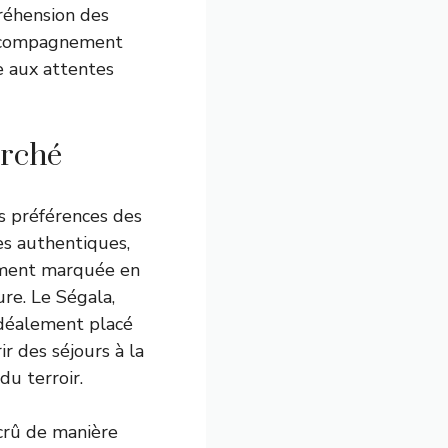
réhension des
 accompagnement
e aux attentes
arché
s préférences des
s authentiques,
rement marquée en
ure. Le Ségala,
 idéalement placé
r des séjours à la
du terroir.
crû de manière