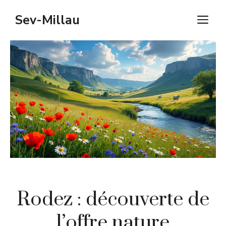
Aller
Sev-Millau
M
au
contenu
Rodez : découverte de
l’offre nature