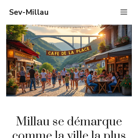
Aller
Sev-Millau
M
au
contenu
Millau se démarque
comme la ville la plus