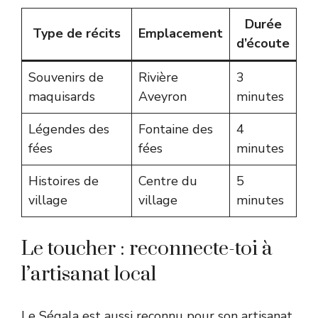
Durée
Type de récits
Emplacement
d’écoute
Souvenirs de
Rivière
3
maquisards
Aveyron
minutes
Légendes des
Fontaine des
4
fées
fées
minutes
Histoires de
Centre du
5
village
village
minutes
Le toucher : reconnecte-toi à
l’artisanat local
Le Ségala est aussi reconnu pour son artisanat,