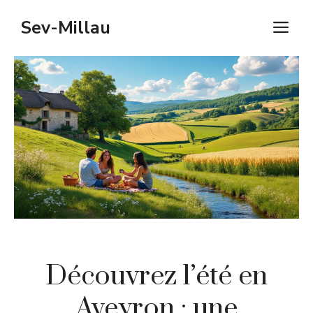
Aller
Sev-Millau
M
au
contenu
Découvrez l’été en
Aveyron : une