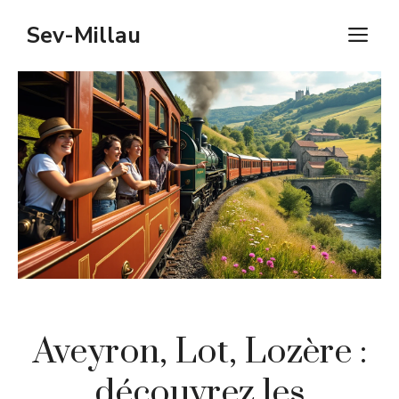
Aller
Sev-Millau
M
au
contenu
Aveyron, Lot, Lozère :
découvrez les