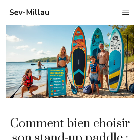
Aller
Sev-Millau
M
au
contenu
Comment bien choisir
son stand-up paddle :