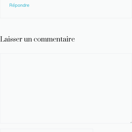
Répondre
Laisser un commentaire
Commentaire