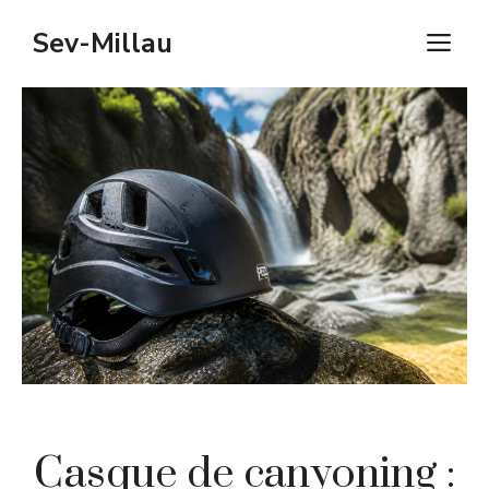
Aller
Sev-Millau
M
au
contenu
Casque de canyoning :