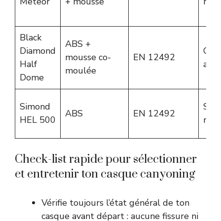
Meteor
+ mousse
rapi
Black
ABS +
Diamond
Cra
mousse co-
EN 12492
Half
ajus
moulée
Dome
Simond
San
ABS
EN 12492
HEL 500
régl
Check-list rapide pour sélectionner
et entretenir ton casque canyoning
Vérifie toujours l’état général de ton
casque avant départ : aucune fissure ni