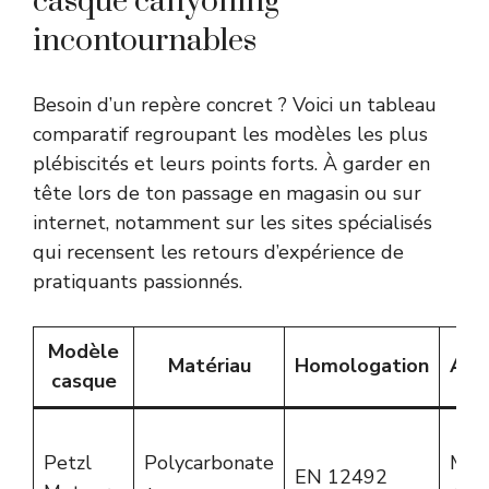
casque canyoning
incontournables
Besoin d’un repère concret ? Voici un tableau
comparatif regroupant les modèles les plus
plébiscités et leurs points forts. À garder en
tête lors de ton passage en magasin ou sur
internet, notamment sur les sites spécialisés
qui recensent les retours d’expérience de
pratiquants passionnés.
Modèle
Matériau
Homologation
Aju
casque
Petzl
Polycarbonate
Mol
EN 12492