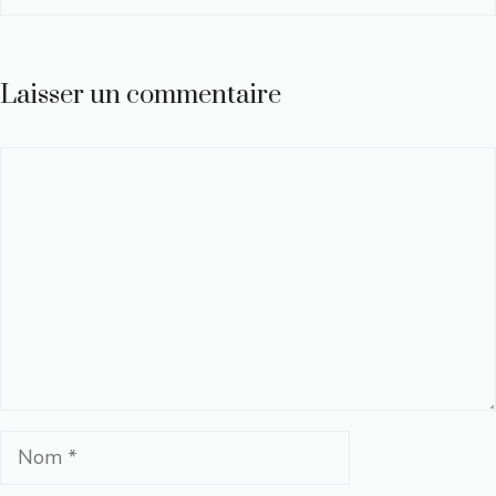
Laisser un commentaire
Commentaire
Nom