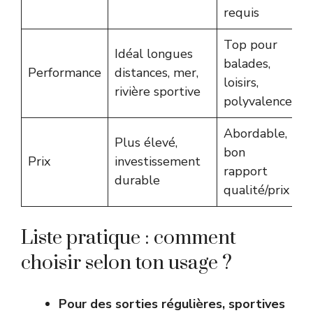
requis
Top pour
Idéal longues
balades,
Performance
distances, mer,
loisirs,
rivière sportive
polyvalence
Abordable,
Plus élevé,
bon
Prix
investissement
rapport
durable
qualité/prix
Liste pratique : comment
choisir selon ton usage ?
Pour des sorties régulières, sportives