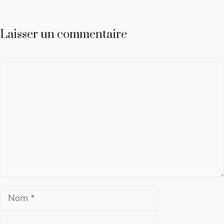
Laisser un commentaire
Commentaire
Nom
E-