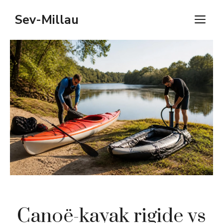
Aller
Sev-Millau
M
au
contenu
Canoë-kayak rigide vs