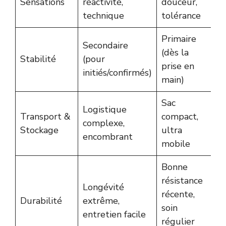
Sensations
réactivité,
douceur,
technique
tolérance
Primaire
Secondaire
(dès la
Stabilité
(pour
prise en
initiés/confirmés)
main)
Sac
Logistique
Transport &
compact,
complexe,
Stockage
ultra
encombrant
mobile
Bonne
résistance
Longévité
récente,
Durabilité
extrême,
soin
entretien facile
régulier