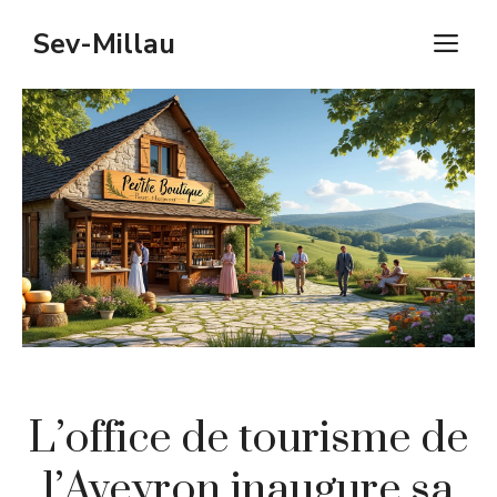
Aller
Sev-Millau
M
au
contenu
L’office de tourisme de
l’Aveyron inaugure sa