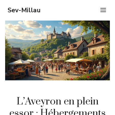
Aller
Sev-Millau
M
au
contenu
L’Aveyron en plein
essor : Hébergements